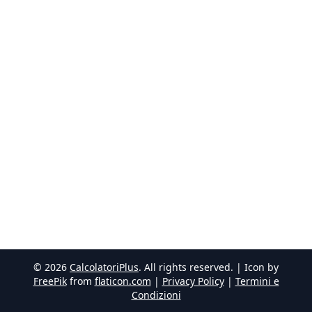
©
2026
CalcolatoriPlus
. All rights reserved. | Icon by
FreePik
from
flaticon.com
|
Privacy Policy
|
Termini e
Condizioni