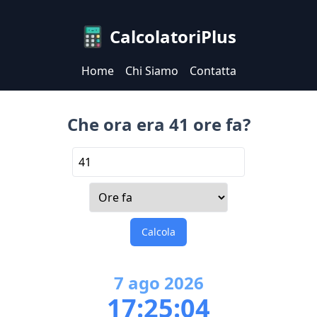
CalcolatoriPlus
Home
Chi Siamo
Contatta
Che ora era 41 ore fa?
Calcola
7
ago
2026
17:25:04