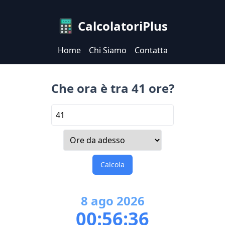
CalcolatoriPlus
Home
Chi Siamo
Contatta
Che ora è tra 41 ore?
Calcola
8
ago
2026
00:56:36