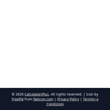
©
2026
CalcolatoriPlus
. All rights reserved. | Icon by
FreePik
from
flaticon.com
|
Privacy Policy
|
Termini e
Condizioni