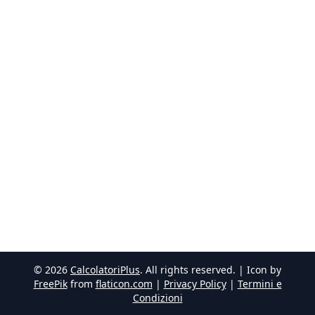
©
2026
CalcolatoriPlus
. All rights reserved. | Icon by
FreePik
from
flaticon.com
|
Privacy Policy
|
Termini e
Condizioni