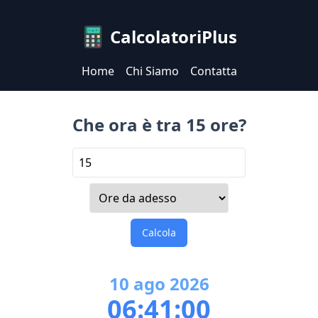
CalcolatoriPlus
Home
Chi Siamo
Contatta
Che ora è tra 15 ore?
Calcola
10
ago
2026
06:41:00