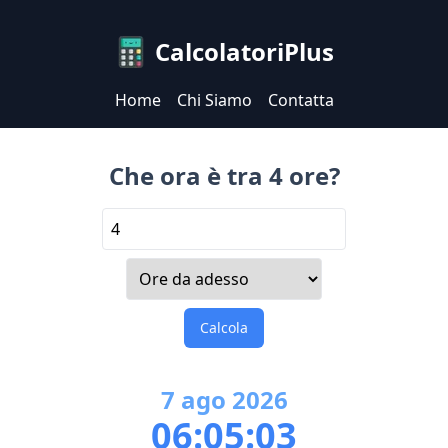
CalcolatoriPlus
Home
Chi Siamo
Contatta
Che ora è tra 4 ore?
Calcola
7
ago
2026
06:05:03