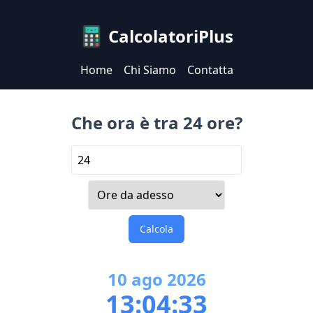
CalcolatoriPlus
Home
Chi Siamo
Contatta
Che ora è tra 24 ore?
Calcola
10
ago
2026
13:04:33