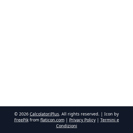
©
2026
CalcolatoriPlus
. All rights reserved. | Icon by
FreePik
from
flaticon.com
|
Privacy Policy
|
Termini e
Condizioni