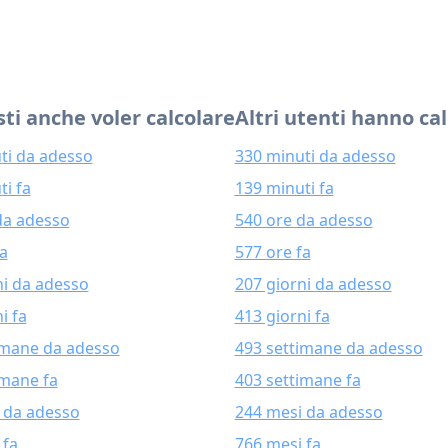
ti anche voler calcolare
Altri utenti hanno ca
ti da adesso
330 minuti da adesso
ti fa
139 minuti fa
da adesso
540 ore da adesso
fa
577 ore fa
ni da adesso
207 giorni da adesso
i fa
413 giorni fa
imane da adesso
493 settimane da adesso
imane fa
403 settimane fa
 da adesso
244 mesi da adesso
 fa
766 mesi fa