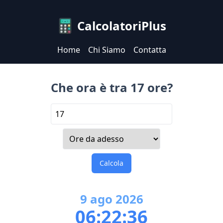
CalcolatoriPlus
Home
Chi Siamo
Contatta
Che ora è tra 17 ore?
Calcola
9
ago
2026
06:22:36