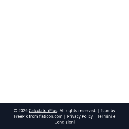
©
2026
CalcolatoriPlus
. All rights reserved. | Icon by
FreePik
from
flaticon.com
|
Privacy Policy
|
Termini e
Condizioni