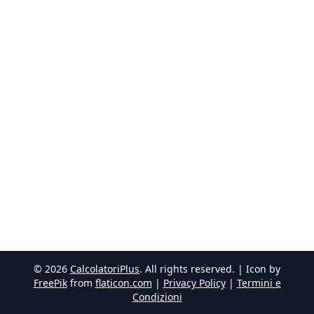
©
2026
CalcolatoriPlus
. All rights reserved. | Icon by
FreePik
from
flaticon.com
|
Privacy Policy
|
Termini e
Condizioni