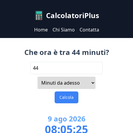
CalcolatoriPlus
Home
Chi Siamo
Contatta
Che ora è tra 44 minuti?
Calcola
9
ago
2026
08:05:25