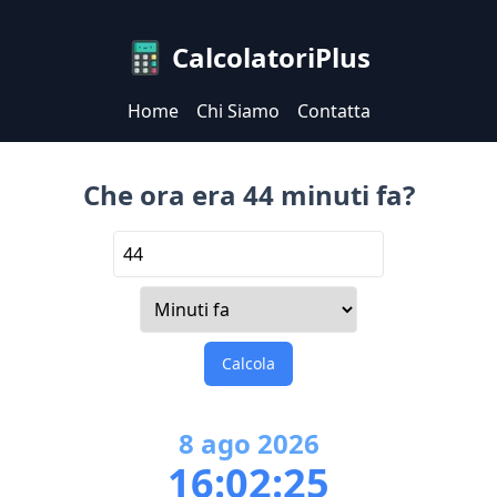
CalcolatoriPlus
Home
Chi Siamo
Contatta
Che ora era 44 minuti fa?
Calcola
8
ago
2026
16:02:25