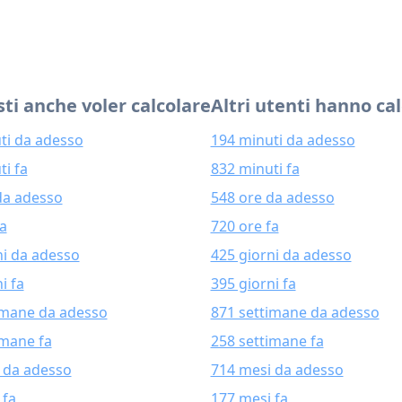
ti anche voler calcolare
Altri utenti hanno ca
ti da adesso
194 minuti da adesso
ti fa
832 minuti fa
da adesso
548 ore da adesso
fa
720 ore fa
ni da adesso
425 giorni da adesso
i fa
395 giorni fa
imane da adesso
871 settimane da adesso
imane fa
258 settimane fa
 da adesso
714 mesi da adesso
 fa
177 mesi fa