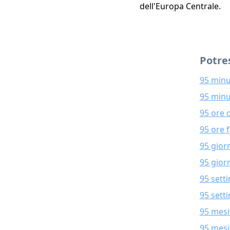
dell'Europa Centrale.
Potres
95 minu
95 minu
95 ore 
95 ore 
95 gior
95 giorn
95 sett
95 sett
95 mesi
95 mesi