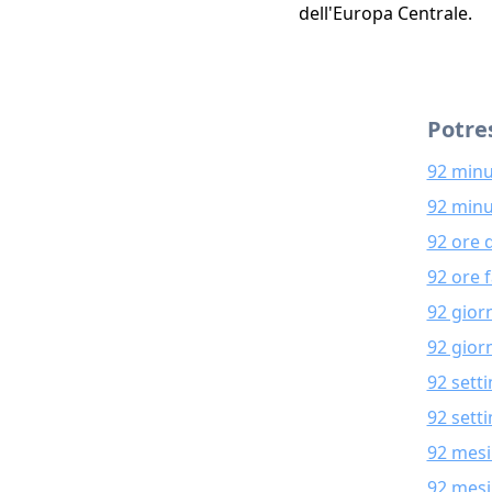
dell'Europa Centrale.
Potres
92 minu
92 minu
92 ore 
92 ore 
92 gior
92 giorn
92 sett
92 sett
92 mesi
92 mesi