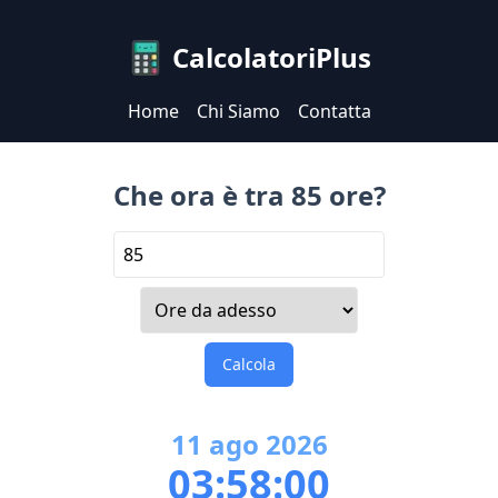
CalcolatoriPlus
Home
Chi Siamo
Contatta
Che ora è tra 85 ore?
Calcola
11
ago
2026
03:58:00