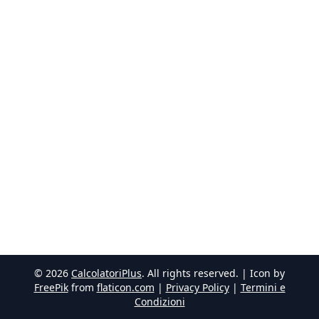
©
2026
CalcolatoriPlus
. All rights reserved. | Icon by
FreePik
from
flaticon.com
|
Privacy Policy
|
Termini e
Condizioni