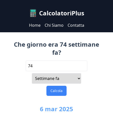
CalcolatoriPlus
Home
Chi Siamo
Contatta
Che giorno era 74 settimane
fa?
Calcola
6
mar
2025