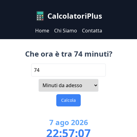
CalcolatoriPlus
Home
Chi Siamo
Contatta
Che ora è tra 74 minuti?
Calcola
7
ago
2026
22:57:07