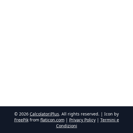
©
2026
CalcolatoriPlus
. All rights reserved. | Icon by
FreePik
from
flaticon.com
|
Privacy Policy
|
Termini e
Condizioni