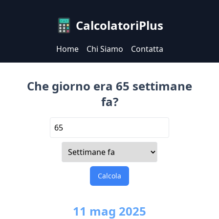
CalcolatoriPlus
Home
Chi Siamo
Contatta
Che giorno era 65 settimane
fa?
Calcola
11
mag
2025