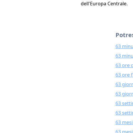
dell'Europa Centrale.
Potres
63 minu
63 minu
63 ore 
63 ore 
63 gior
63 giorn
63 sett
63 sett
63 mesi
63 mesi