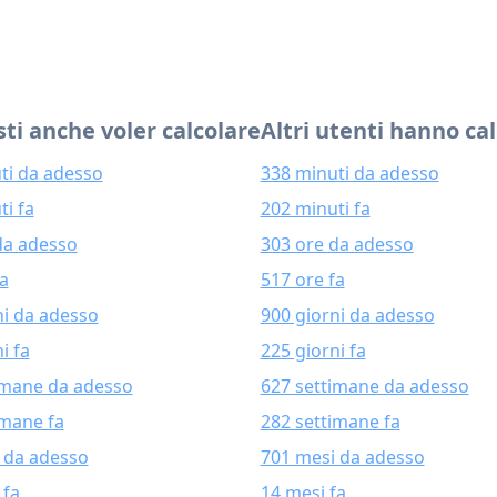
ti anche voler calcolare
Altri utenti hanno ca
ti da adesso
338 minuti da adesso
ti fa
202 minuti fa
da adesso
303 ore da adesso
fa
517 ore fa
ni da adesso
900 giorni da adesso
i fa
225 giorni fa
imane da adesso
627 settimane da adesso
imane fa
282 settimane fa
 da adesso
701 mesi da adesso
 fa
14 mesi fa