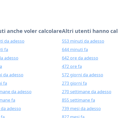
ti anche voler calcolare
Altri utenti hanno ca
ti da adesso
553 minuti da adesso
ti fa
644 minuti fa
da adesso
642 ore da adesso
fa
472 ore fa
ni da adesso
572 giorni da adesso
i fa
273 giorni fa
imane da adesso
270 settimane da adesso
imane fa
855 settimane fa
 da adesso
739 mesi da adesso
 fa
827 mesi fa