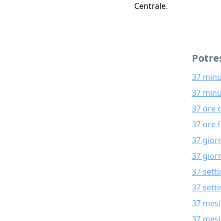
Centrale.
Potres
37 minu
37 minu
37 ore 
37 ore 
37 gior
37 giorn
37 sett
37 sett
37 mesi
37 mesi