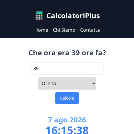
CalcolatoriPlus
Home
Chi Siamo
Contatta
Che ora era 39 ore fa?
Calcola
7
ago
2026
16:15:38