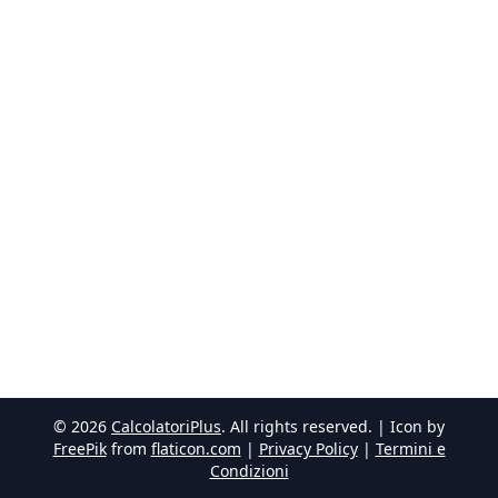
©
2026
CalcolatoriPlus
. All rights reserved. | Icon by
FreePik
from
flaticon.com
|
Privacy Policy
|
Termini e
Condizioni