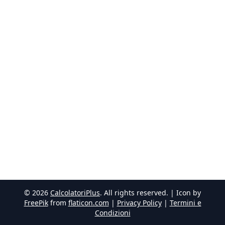
©
2026
CalcolatoriPlus
. All rights reserved. | Icon by
FreePik
from
flaticon.com
|
Privacy Policy
|
Termini e
Condizioni