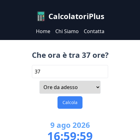
CalcolatoriPlus
Home
Chi Siamo
Contatta
Che ora è tra 37 ore?
Calcola
9
ago
2026
16:59:59