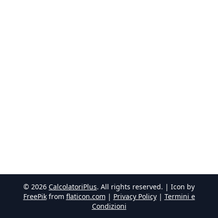
©
2026
CalcolatoriPlus
. All rights reserved. | Icon by
FreePik
from
flaticon.com
|
Privacy Policy
|
Termini e
Condizioni