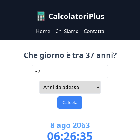
CalcolatoriPlus
Home
Chi Siamo
Contatta
Che giorno è tra 37 anni?
Calcola
8
ago
2063
06:26:35