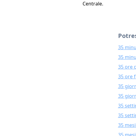
Centrale.
Potres
35 minu
35 minu
35 ore 
35 ore 
35 gior
35 giorn
35 sett
35 sett
35 mesi
35 mesi