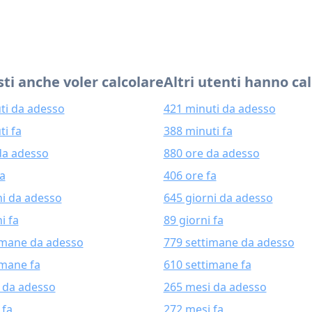
ti anche voler calcolare
Altri utenti hanno ca
ti da adesso
421 minuti da adesso
ti fa
388 minuti fa
da adesso
880 ore da adesso
fa
406 ore fa
ni da adesso
645 giorni da adesso
i fa
89 giorni fa
imane da adesso
779 settimane da adesso
imane fa
610 settimane fa
 da adesso
265 mesi da adesso
 fa
272 mesi fa