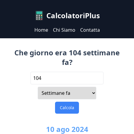
CalcolatoriPlus
Home
Chi Siamo
Contatta
Che giorno era 104 settimane
fa?
Calcola
10
ago
2024