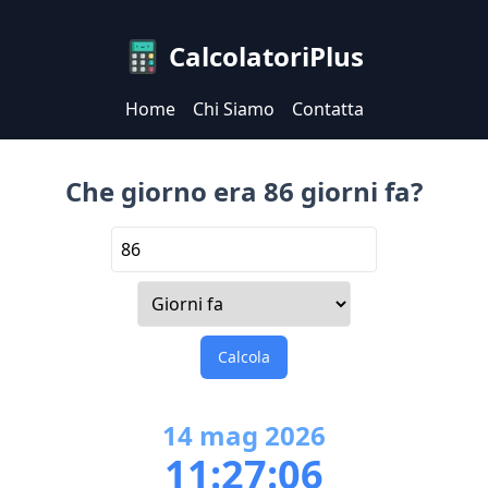
CalcolatoriPlus
Home
Chi Siamo
Contatta
Che giorno era 86 giorni fa?
Calcola
14
mag
2026
11:27:06