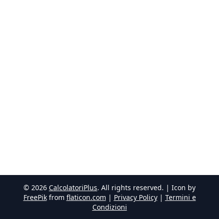
©
2026
CalcolatoriPlus
. All rights reserved. | Icon by
FreePik
from
flaticon.com
|
Privacy Policy
|
Termini e
Condizioni