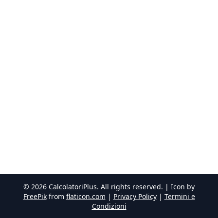
©
2026
CalcolatoriPlus
. All rights reserved. | Icon by
FreePik
from
flaticon.com
|
Privacy Policy
|
Termini e
Condizioni