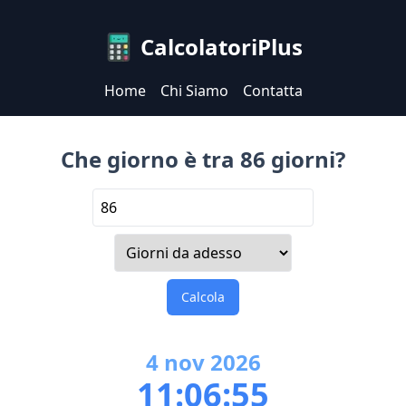
CalcolatoriPlus
Home
Chi Siamo
Contatta
Che giorno è tra 86 giorni?
Calcola
4
nov
2026
11:06:55