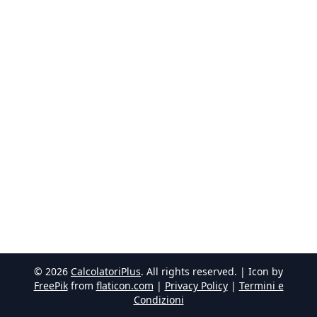
©
2026
CalcolatoriPlus
. All rights reserved. | Icon by
FreePik
from
flaticon.com
|
Privacy Policy
|
Termini e
Condizioni