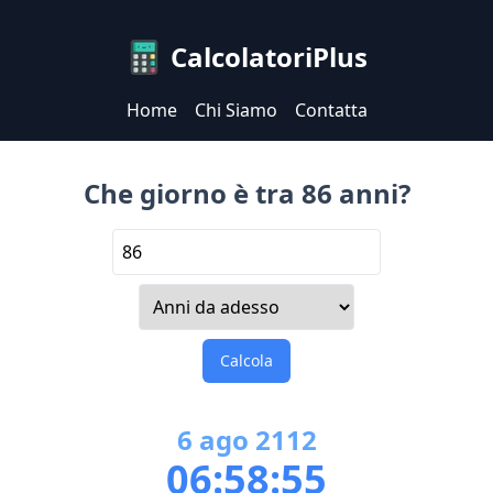
CalcolatoriPlus
Home
Chi Siamo
Contatta
Che giorno è tra 86 anni?
Calcola
6
ago
2112
06:58:55