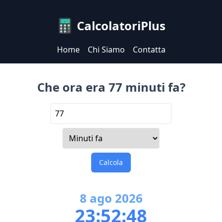
CalcolatoriPlus
Home
Chi Siamo
Contatta
Che ora era 77 minuti fa?
Calcola
8
ago
2026
23:52:48