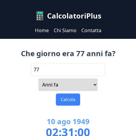
CalcolatoriPlus
Home
Chi Siamo
Contatta
Che giorno era 77 anni fa?
Calcola
10
ago
1949
02:31:00