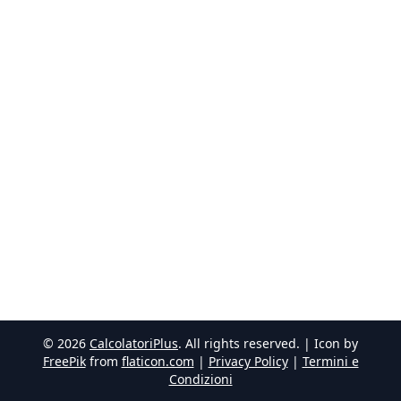
©
2026
CalcolatoriPlus
. All rights reserved. | Icon by
FreePik
from
flaticon.com
|
Privacy Policy
|
Termini e
Condizioni