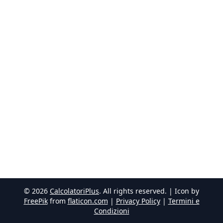
©
2026
CalcolatoriPlus
. All rights reserved. | Icon by
FreePik
from
flaticon.com
|
Privacy Policy
|
Termini e
Condizioni