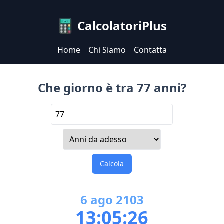
CalcolatoriPlus
Home
Chi Siamo
Contatta
Che giorno è tra 77 anni?
Calcola
6
ago
2103
13:05:26