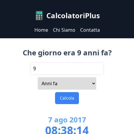
CalcolatoriPlus
Home
Chi Siamo
Contatta
Che giorno era 9 anni fa?
Calcola
7
ago
2017
08:38:14