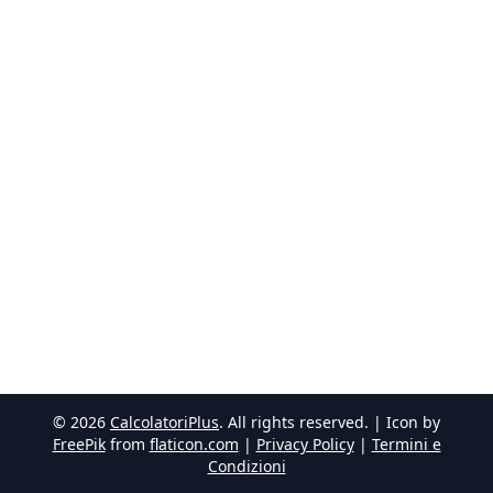
©
2026
CalcolatoriPlus
. All rights reserved. | Icon by
FreePik
from
flaticon.com
|
Privacy Policy
|
Termini e
Condizioni