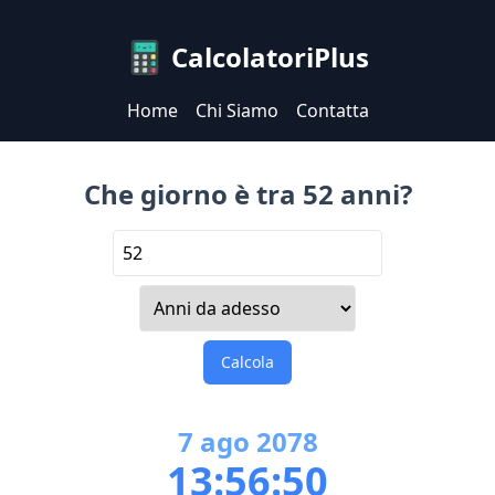
CalcolatoriPlus
Home
Chi Siamo
Contatta
Che giorno è tra 52 anni?
Calcola
7
ago
2078
13:56:50