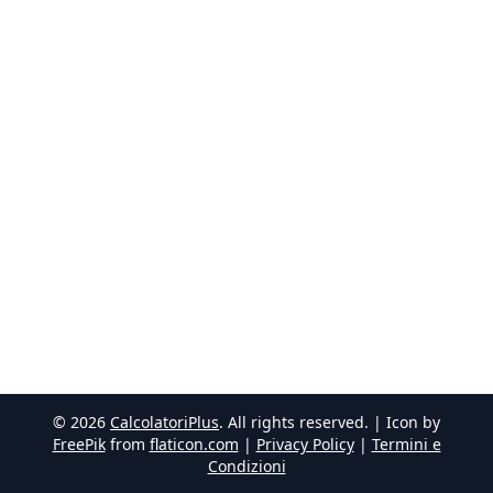
©
2026
CalcolatoriPlus
. All rights reserved. | Icon by
FreePik
from
flaticon.com
|
Privacy Policy
|
Termini e
Condizioni