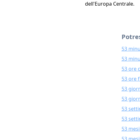
dell'Europa Centrale.
Potres
53 minu
53 minu
53 ore 
53 ore 
53 gior
53 giorn
53 sett
53 sett
53 mesi
53 mesi