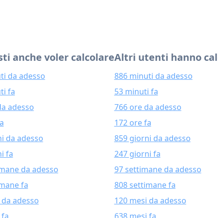
ti anche voler calcolare
Altri utenti hanno ca
ti da adesso
886 minuti da adesso
ti fa
53 minuti fa
da adesso
766 ore da adesso
fa
172 ore fa
ni da adesso
859 giorni da adesso
i fa
247 giorni fa
imane da adesso
97 settimane da adesso
imane fa
808 settimane fa
 da adesso
120 mesi da adesso
 fa
638 mesi fa