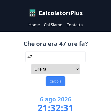
CalcolatoriPlus
Home
Chi Siamo
Contatta
Che ora era 47 ore fa?
Calcola
6
ago
2026
21:32:31