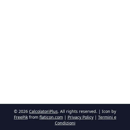
©
2026
CalcolatoriPlus
. All rights reserved. | Icon by
FreePik
from
flaticon.com
|
Privacy Policy
|
Termini e
Condizioni