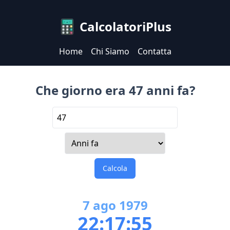
CalcolatoriPlus
Home
Chi Siamo
Contatta
Che giorno era 47 anni fa?
Calcola
7
ago
1979
22:17:55