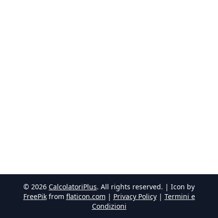
©
2026
CalcolatoriPlus
. All rights reserved. | Icon by
FreePik
from
flaticon.com
|
Privacy Policy
|
Termini e
Condizioni