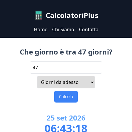
CalcolatoriPlus
Home
Chi Siamo
Contatta
Che giorno è tra 47 giorni?
Calcola
25
set
2026
06:43:18