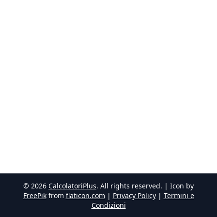
©
2026
CalcolatoriPlus
. All rights reserved. | Icon by
FreePik
from
flaticon.com
|
Privacy Policy
|
Termini e
Condizioni