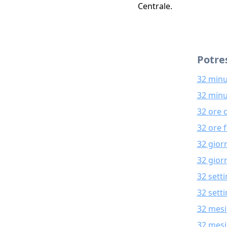
Centrale.
Potres
32 minu
32 minu
32 ore 
32 ore 
32 gior
32 giorn
32 sett
32 sett
32 mesi
32 mesi