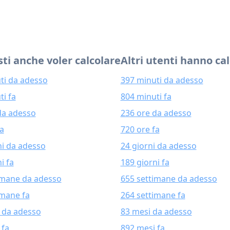
ti anche voler calcolare
Altri utenti hanno ca
ti da adesso
397 minuti da adesso
ti fa
804 minuti fa
da adesso
236 ore da adesso
fa
720 ore fa
ni da adesso
24 giorni da adesso
i fa
189 giorni fa
imane da adesso
655 settimane da adesso
imane fa
264 settimane fa
 da adesso
83 mesi da adesso
 fa
892 mesi fa