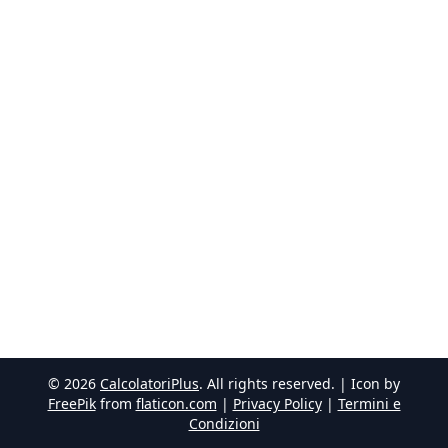
©
2026
CalcolatoriPlus
. All rights reserved. | Icon by
FreePik
from
flaticon.com
|
Privacy Policy
|
Termini e
Condizioni