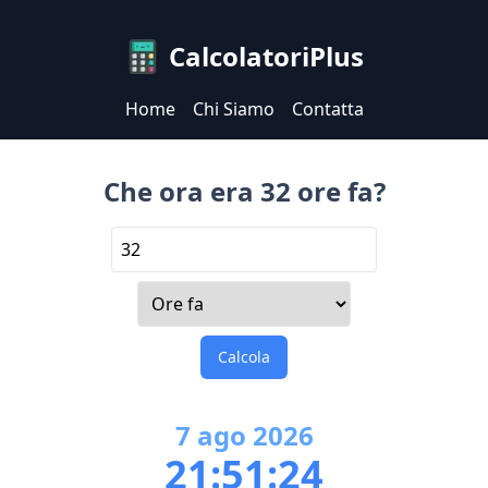
CalcolatoriPlus
Home
Chi Siamo
Contatta
Che ora era 32 ore fa?
Calcola
7
ago
2026
21:51:24