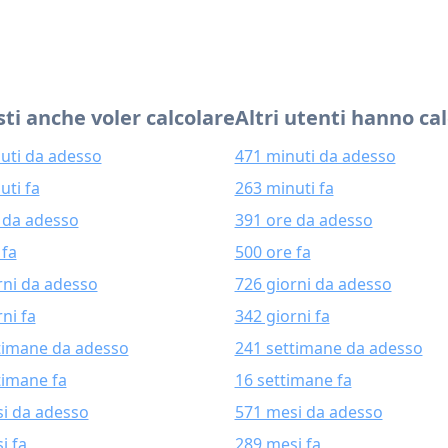
ti anche voler calcolare
Altri utenti hanno ca
uti da adesso
471 minuti da adesso
uti fa
263 minuti fa
 da adesso
391 ore da adesso
 fa
500 ore fa
rni da adesso
726 giorni da adesso
ni fa
342 giorni fa
timane da adesso
241 settimane da adesso
timane fa
16 settimane fa
i da adesso
571 mesi da adesso
i fa
289 mesi fa