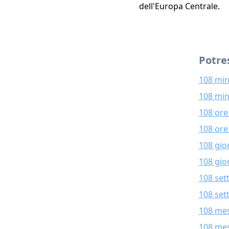
dell'Europa Centrale.
Potres
108 min
108 min
108 ore
108 ore
108 gio
108 gior
108 set
108 set
108 mes
108 mes