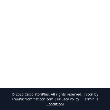
©
2026
CalcolatoriPlus
. All rights reserved. | Icon by
FreePik
from
flaticon.com
|
Privacy Policy
|
Termini e
Condizioni