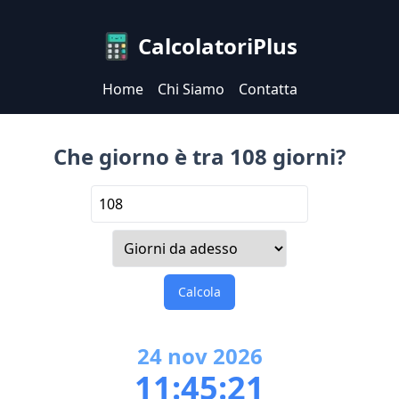
CalcolatoriPlus
Home
Chi Siamo
Contatta
Che giorno è tra 108 giorni?
Calcola
24
nov
2026
11:45:21