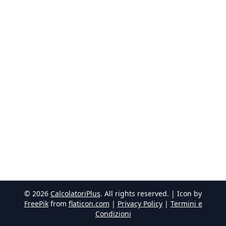
©
2026
CalcolatoriPlus
. All rights reserved. | Icon by
FreePik
from
flaticon.com
|
Privacy Policy
|
Termini e
Condizioni