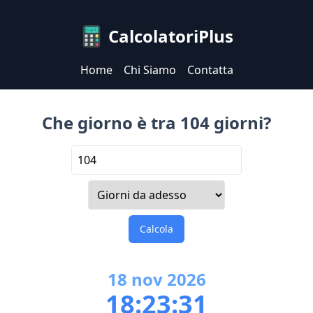
CalcolatoriPlus
Home
Chi Siamo
Contatta
Che giorno è tra 104 giorni?
Calcola
18
nov
2026
18:23:31