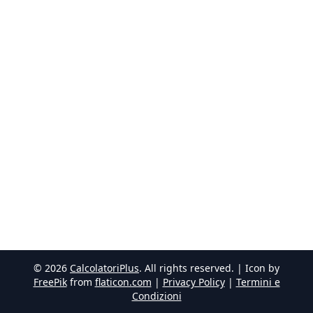
©
2026
CalcolatoriPlus
. All rights reserved. | Icon by
FreePik
from
flaticon.com
|
Privacy Policy
|
Termini e
Condizioni