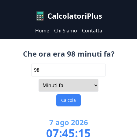
CalcolatoriPlus
Home
Chi Siamo
Contatta
Che ora era 98 minuti fa?
Calcola
7
ago
2026
07:45:15