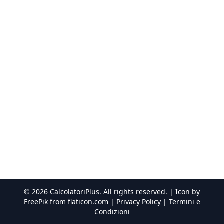
©
2026
CalcolatoriPlus
. All rights reserved. | Icon by
FreePik
from
flaticon.com
|
Privacy Policy
|
Termini e
Condizioni