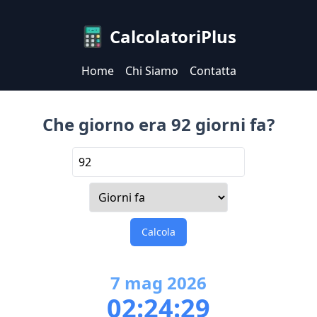
CalcolatoriPlus
Home
Chi Siamo
Contatta
Che giorno era 92 giorni fa?
Calcola
7
mag
2026
02:24:29