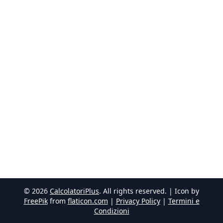
©
2026
CalcolatoriPlus
. All rights reserved. | Icon by
FreePik
from
flaticon.com
|
Privacy Policy
|
Termini e
Condizioni