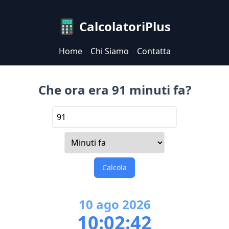
CalcolatoriPlus
Home
Chi Siamo
Contatta
Che ora era 91 minuti fa?
Calcola
10
ago
2026
10:02:42