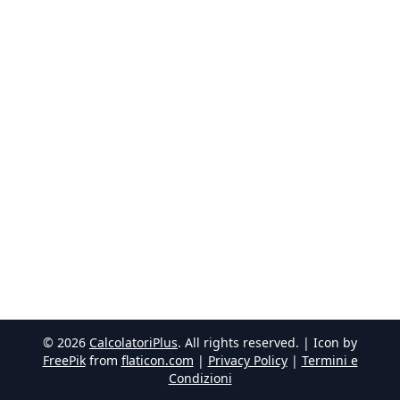
©
2026
CalcolatoriPlus
. All rights reserved. | Icon by
FreePik
from
flaticon.com
|
Privacy Policy
|
Termini e
Condizioni