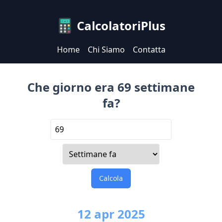
CalcolatoriPlus
Home
Chi Siamo
Contatta
Che giorno era 69 settimane
fa?
Calcola
12
apr
2025