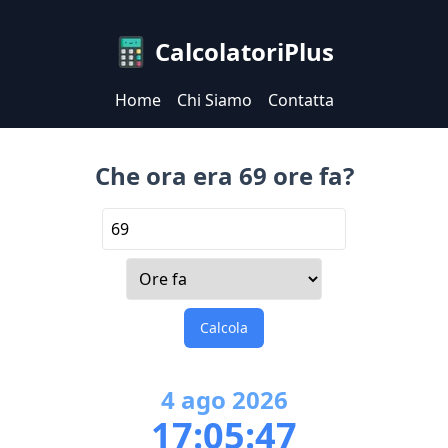
CalcolatoriPlus
Home
Chi Siamo
Contatta
Che ora era 69 ore fa?
Calcola
4
ago
2026
17:05:47