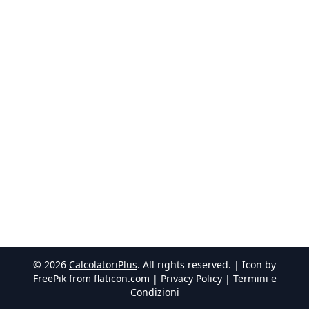
©
2026
CalcolatoriPlus
. All rights reserved. | Icon by
FreePik
from
flaticon.com
|
Privacy Policy
|
Termini e
Condizioni