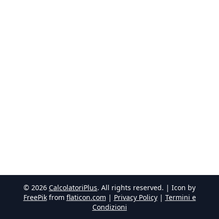
©
2026
CalcolatoriPlus
. All rights reserved. | Icon by
FreePik
from
flaticon.com
|
Privacy Policy
|
Termini e
Condizioni