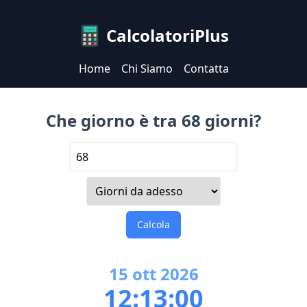
CalcolatoriPlus
Home
Chi Siamo
Contatta
Che giorno è tra 68 giorni?
Calcola
15
ott
2026
12:13:00