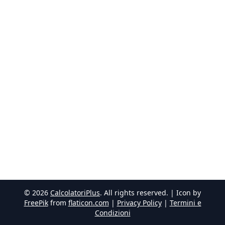
©
2026
CalcolatoriPlus
. All rights reserved. | Icon by
FreePik
from
flaticon.com
|
Privacy Policy
|
Termini e
Condizioni