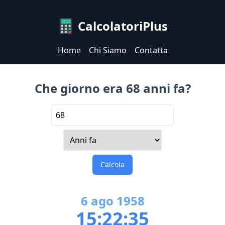
CalcolatoriPlus
Home
Chi Siamo
Contatta
Che giorno era 68 anni fa?
Calcola
6
ago
1958
15:22:35