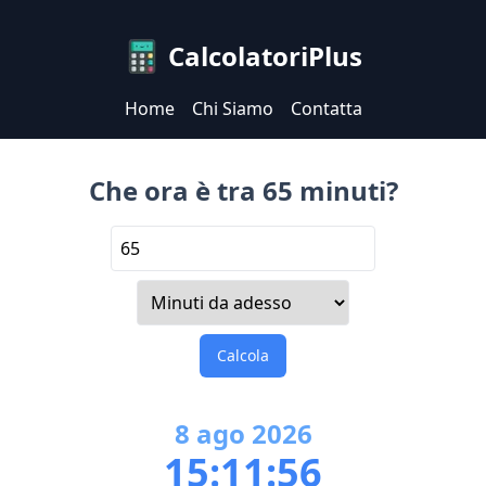
CalcolatoriPlus
Home
Chi Siamo
Contatta
Che ora è tra 65 minuti?
Calcola
8
ago
2026
15:11:56