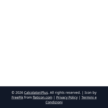
©
2026
CalcolatoriPlus
. All rights reserved. | Icon by
FreePik
from
flaticon.com
|
Privacy Policy
|
Termini e
Condizioni