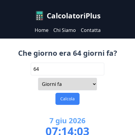
CalcolatoriPlus
Home
Chi Siamo
Contatta
Che giorno era 64 giorni fa?
Calcola
7
giu
2026
07:14:03