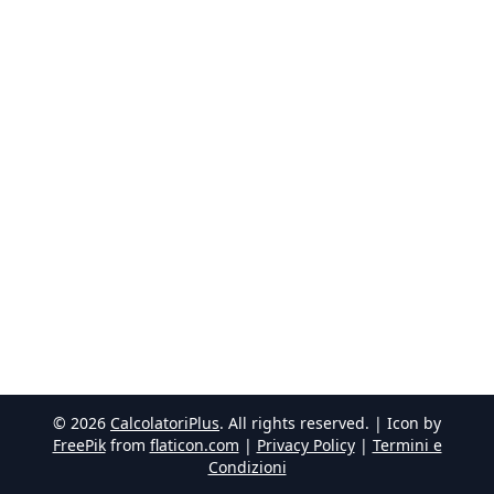
©
2026
CalcolatoriPlus
. All rights reserved. | Icon by
FreePik
from
flaticon.com
|
Privacy Policy
|
Termini e
Condizioni