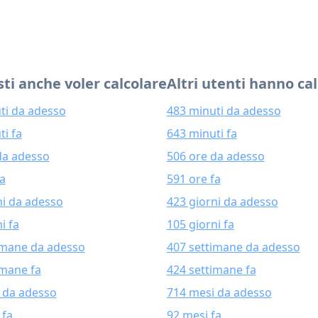
ti anche voler calcolare
Altri utenti hanno ca
ti da adesso
483 minuti da adesso
ti fa
643 minuti fa
da adesso
506 ore da adesso
fa
591 ore fa
ni da adesso
423 giorni da adesso
i fa
105 giorni fa
imane da adesso
407 settimane da adesso
imane fa
424 settimane fa
 da adesso
714 mesi da adesso
 fa
92 mesi fa