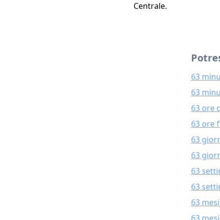
Centrale.
Potres
63 minu
63 minu
63 ore 
63 ore 
63 gior
63 giorn
63 sett
63 sett
63 mesi
63 mesi